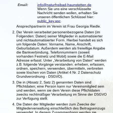
Email:
info
@naturfreibad-
haunstetten.de
Wenn Sie uns eine verschlüsselte
Nachricht senden wollen, erhalten Sie
unseren öffentlichen Schlüssel hier:
public_key.asc
.
Ansprechpartnerin im Verein ist Frau Georgia Riedle.
Der Verein verarbeitet personenbezogene Daten (im
Folgenden: Daten) seiner Mitglieder in automatisierter
und nichtautomatisierter Form. Hierbei handelt es sich
um folgende Daten: Vorname, Name, Anschrift,
Geburtsdatum. Außerdem werden als freiwillige Angabe
die Bankverbindung, Telefonnummern (soweit
vorhanden Festnetz und Mobil) sowie die E-Mail
Adresse erfasst. Unter „Verarbeitung von Daten“ werden
z.B. folgende Vorgänge verstanden: erheben, erfassen,
ordnen, speichern, verwenden, übermitteln, verbreiten
sowie löschen von Daten (Artikel 4 Nr. 2 Datenschutz
Grundverordnung - DSGVO).
Die in (Absatz 2, Satz 2) genannten Daten sind
Pflichtdaten; eine Person kann nur Vereinsmitglied sein
und werden, wenn sie dem Verein diese Pflichtdaten
zwecks rechtmäßiger Verarbeitung im Sinne der DSGVO
zur Verfügung stellt.
Die Daten der Mitglieder werden zum Zwecke der
Mitgliederverwaltung einschließlich des Beitragseinzugs
verwendet. In diesem Zusammenhang werden sie